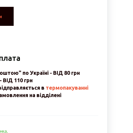
и
оплата
штою" по Україні - ВІД 80 грн
- ВІД 110 грн
відправляється в
термопакуванні
мовлення на відділені
анка.