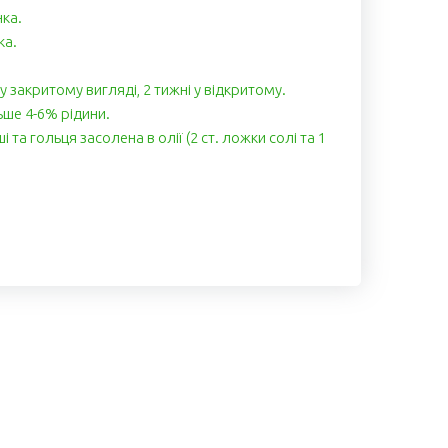
нка.
ка.
 у закритому вигляді, 2 тижні у відкритому.
ьше 4-6% рідини.
і та гольця засолена в олії (2 ст. ложки солі та 1