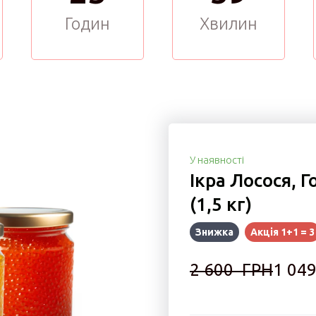
Годин
Хвилин
У наявності
Ікра Лосося, Г
(1,5 кг)
Знижка
Акція 1+1 = 3
2 600  ГРН
1 049