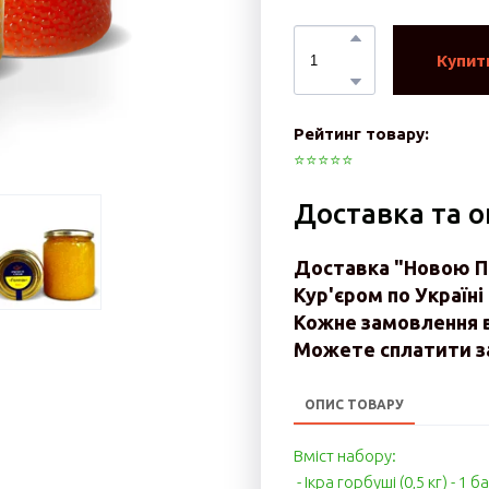
Купит
Рейтинг товару:
⭐️⭐️⭐️⭐️⭐️
Доставка та 
Доставка "Новою По
Кур'єром по Україні 
Кожне замовлення 
Можете сплатити за
ОПИС ТОВАРУ
Вміст набору:
- Ікра горбуші (0,5 кг) - 1 б