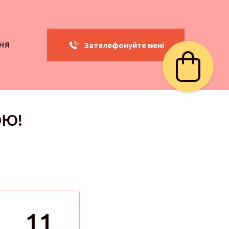
Зателефонуйте мені
НЯ
ОЮ!
10