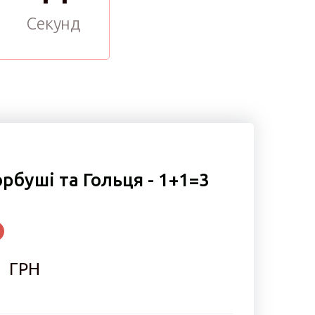
Секунд
орбуші та Гольця - 1+1=3
  ГРН