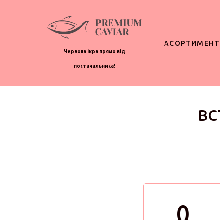
АСОРТИМЕНТ
Червона ікра прямо від
постачальника!
ВС
0