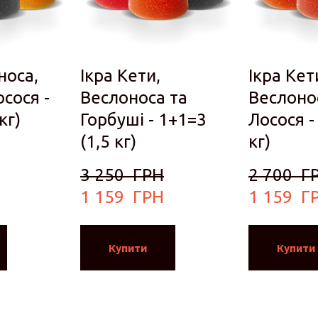
носа,
Ікра Кети,
Ікра Кет
сося -
Веслоноса та
Веслоно
кг)
Горбуші - 1+1=3
Лосося -
(1,5 кг)
кг)
3 250  ГРН
2 700  Г
1 159  ГРН
1 159  Г
Купити
Купити