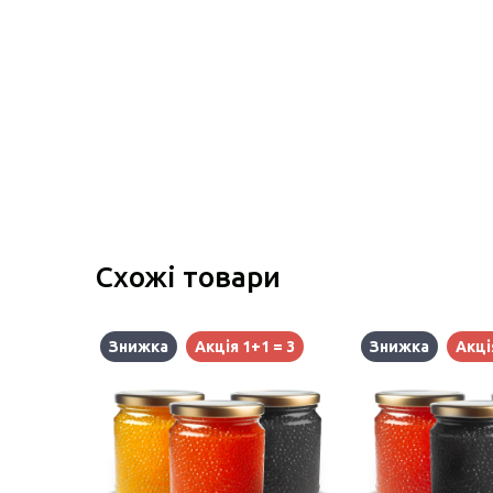
Схожі товари
Знижка
Акція 1+1 = 3
Знижка
Акці