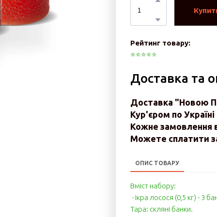
Купит
Рейтинг товару:
⭐️⭐️⭐️⭐️⭐️
Доставка та 
Доставка "Новою По
Кур'єром по Україні 
Кожне замовлення 
Можете сплатити за
ОПИС ТОВАРУ
Вміст набору:
- Ікра лосося (0,5 кг) - 3 ба
Тара: скляні банки.