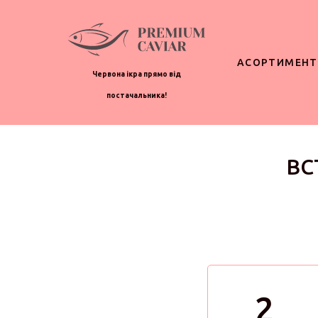
АСОРТИМЕНТ
Червона ікра прямо від
постачальника!
ВС
2