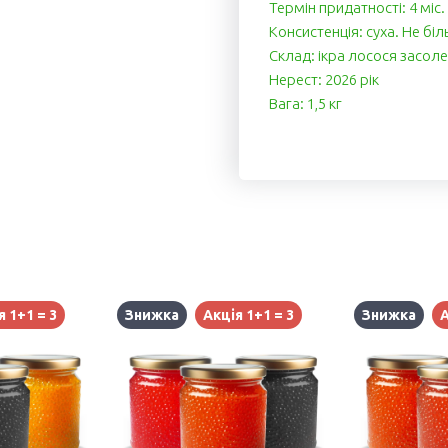
Термін придатності: 4 міс.
Консистенція: суха. Не біл
Cклад: ікра лосося засолена
Нерест: 2026 рік
Вага: 1,5 кг
я 1+1 = 3
Знижка
Акція 1+1 = 3
Знижка
А