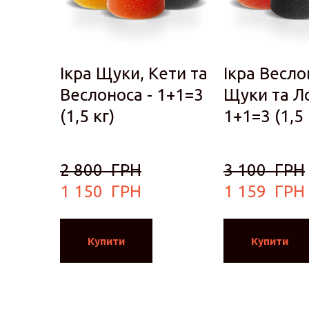
Ікра Щуки, Кети та
Ікра Весло
Веслоноса - 1+1=3
Щуки та Ло
(1,5 кг)
1+1=3 (1,5 
2 800  ГРН
3 100  ГРН
1 150  ГРН
1 159  ГРН
Купити
Купити