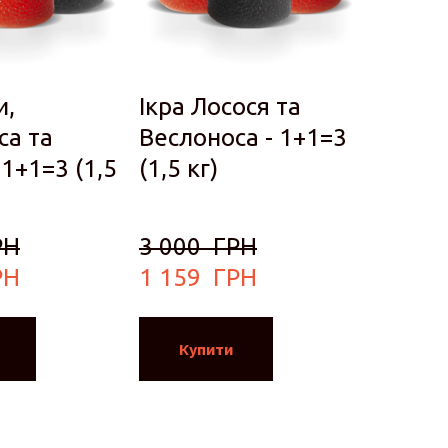
и,
Ікра Лосося та
са та
Веслоноса - 1+1=3
 1+1=3 (1,5
(1,5 кг)
РН
3 000  ГРН
РН
1 159  ГРН
Купити