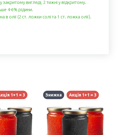
 у закритому вигляді, 2 тижні у відкритому.
ьше 4-6% рідини.
 в олії (2 ст. ложки солі та 1 ст. ложка олії).
кція 1+1 = 3
Знижка
Акція 1+1 = 3