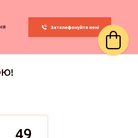
Зателефонуйте мені
НЯ
ОЮ!
48