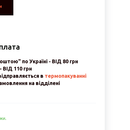
и
оплата
штою" по Україні - ВІД 80 грн
- ВІД 110 грн
відправляється в
термопакуванні
мовлення на відділені
нки.