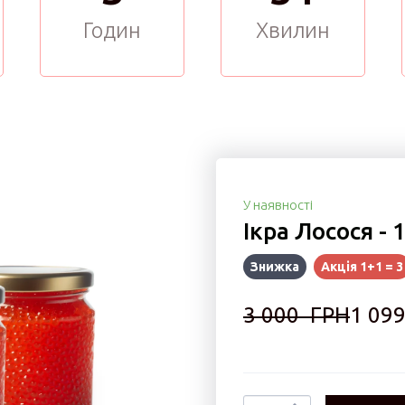
Годин
Хвилин
У наявності
Ікра Лосося - 1
Знижка
Акція 1+1 = 3
3 000  ГРН
1 099