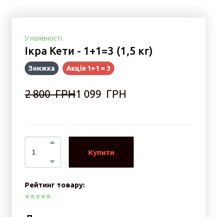
У наявності
Ікра Кети - 1+1=3 (1,5 кг)
Знижка
Акція 1+1 = 3
2 800  ГРН
1 099  ГРН
Купити
Рейтинг товару:
⭐️⭐️⭐️⭐️⭐️