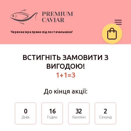
Червона ікра прямо від постачальника!
ВСТИГНІТЬ ЗАМОВИТИ З
ВИГОДОЮ!
1+1=3
До кінця акції:
0
16
32
1
Днів
Годин
Хвилин
Секунд