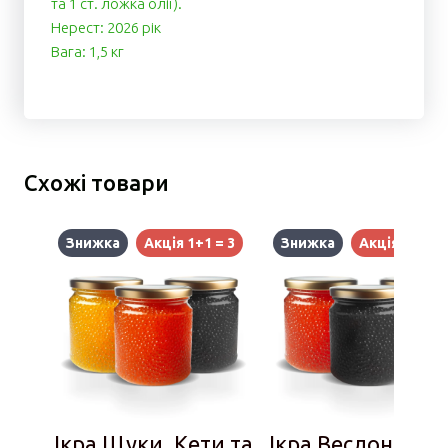
та 1 ст. ложка олії).
Нерест: 2026 рік
Вага: 1,5 кг
Схожі товари
Знижка
Акція 1+1 = 3
Знижка
Акція 1+1 = 
Ікра Щуки, Кети та
Ікра Веслоноса,