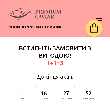
Червона ікра прямо від постачальника!
ВСТИГНІТЬ ЗАМОВИТИ З
ВИГОДОЮ!
1+1=3
До кінця акції:
1
16
27
52
Днів
Годин
Хвилин
Секунд