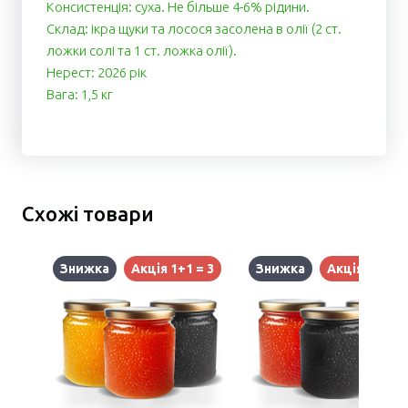
Консистенція: суха. Не більше 4-6% рідини.
Cклад: ікра щуки та лосося засолена в олії (2 ст.
ложки солі та 1 ст. ложка олії).
Нерест: 2026 рік
Вага: 1,5 кг
Схожі товари
Знижка
Акція 1+1 = 3
Знижка
Акція 1+1 = 