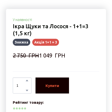
У наявності
Ікра Щуки та Лосося - 1+1=3
(1,5 кг)
Знижка
Акція 1+1 = 3
2 750  ГРН
1 049  ГРН
Купити
Рейтинг товару:
⭐️⭐️⭐️⭐️⭐️