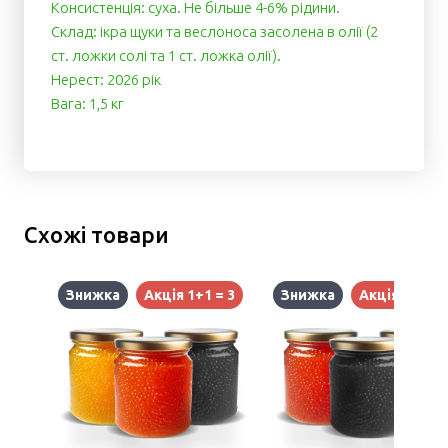
Консистенція: суха. Не більше 4-6% рідини.
Cклад: ікра щуки та веслоноса засолена в олії (2
ст. ложки солі та 1 ст. ложка олії).
Нерест: 2026 рік
Вага: 1,5 кг
Схожі товари
Знижка
Акція 1+1 = 3
Знижка
Акція 1+1 = 