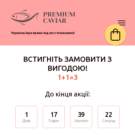
Червона ікра прямо від постачальника!
ВСТИГНІТЬ ЗАМОВИТИ З
ВИГОДОЮ!
1+1=3
До кінця акції:
1
17
39
22
Днів
Годин
Хвилин
Секунд