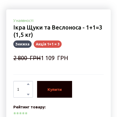
У наявності
Ікра Щуки та Веслоноса - 1+1=3
(1,5 кг)
Знижка
Акція 1+1 = 3
2 800  ГРН
1 109  ГРН
Купити
Рейтинг товару:
⭐️⭐️⭐️⭐️⭐️