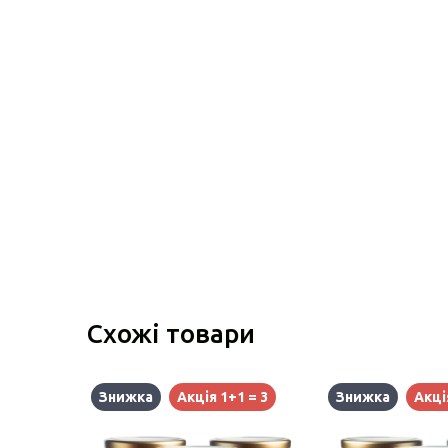
Схожі товари
Знижка
Акція 1+1 = 3
Знижка
Акці