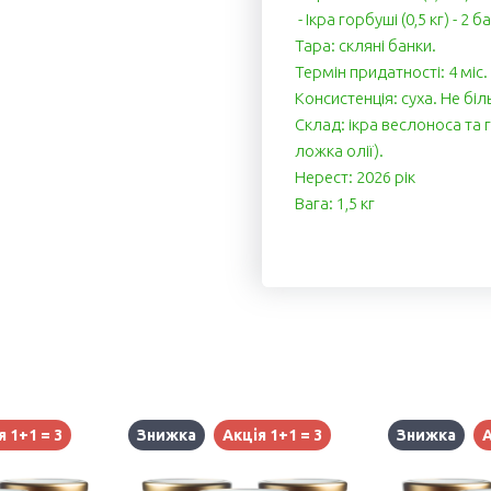
- Ікра горбуші (0,5 кг) - 2 б
Тара: скляні банки.
Термін придатності: 4 міс.
Консистенція: суха. Не біл
Cклад: ікра веслоноса та го
ложка олії).
Нерест: 2026 рік
Вага: 1,5 кг
я 1+1 = 3
Знижка
Акція 1+1 = 3
Знижка
А