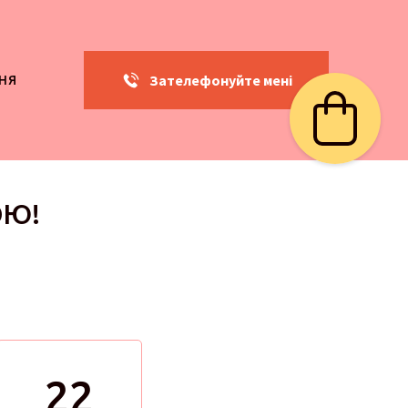
Зателефонуйте мені
НЯ
ОЮ!
22