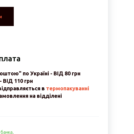
и
оплата
штою" по Україні - ВІД 80 грн
- ВІД 110 грн
відправляється в
термопакуванні
мовлення на відділені
1 банка.