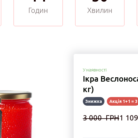
Годин
Хвилин
У наявності
Ікра Веслоноса
кг)
Знижка
Акція 1+1 = 3
3 000  ГРН
1 109