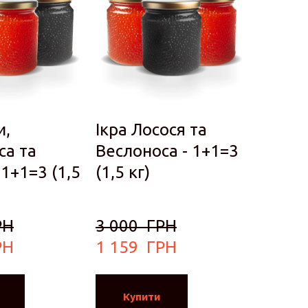
и,
Ікра Лосося та
са та
Веслоноса - 1+1=3
 1+1=3 (1,5
(1,5 кг)
РН
3 000  ГРН
РН
1 159  ГРН
Купити