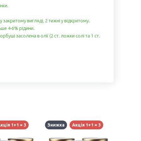
анки.
 у закритому вигляді, 2 тижні у відкритому.
ьше 4-6% рідини.
рбуші засолена в олії (2 ст. ложки солі та 1 ст.
кція 1+1 = 3
Знижка
Акція 1+1 = 3