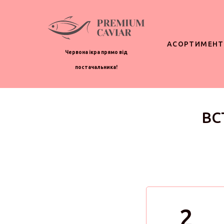
АСОРТИМЕНТ
Червона ікра прямо від
постачальника!
ВС
2