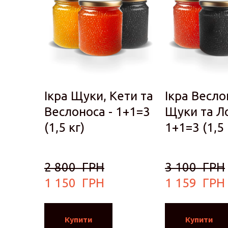
Ікра Щуки, Кети та
Ікра Весло
Веслоноса - 1+1=3
Щуки та Ло
(1,5 кг)
1+1=3 (1,5 
2 800  ГРН
3 100  ГРН
1 150  ГРН
1 159  ГРН
Купити
Купити