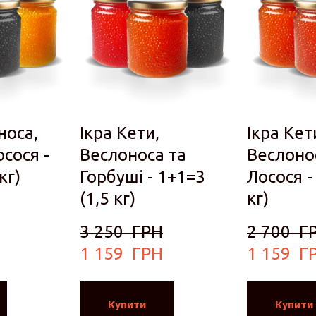
носа,
Ікра Кети,
Ікра Кет
сося -
Веслоноса та
Веслоно
кг)
Горбуші - 1+1=3
Лосося -
(1,5 кг)
кг)
3 250  ГРН
2 700  Г
1 159  ГРН
1 159  Г
Купити
Купити